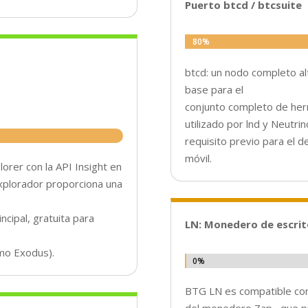
Puerto btcd / btcsuite
80%
80%
btcd: un nodo completo al
base para el
conjunto completo de her
utilizado por lnd y Neutri
requisito previo para el d
móvil.
lorer con la API Insight en
xplorador proporciona una
ncipal, gratuita para
LN: Monedero de escrit
omo Exodus).
0%
0%
BTG LN es compatible con