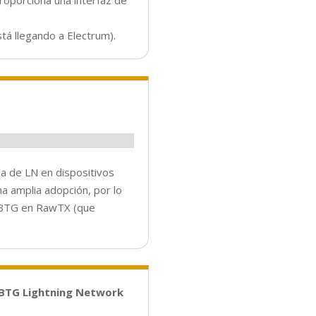
roporciona una interfaz de
á llegando a Electrum).
ia de LN en dispositivos
na amplia adopción, por lo
 BTG en RawTX (que
 BTG Lightning Network