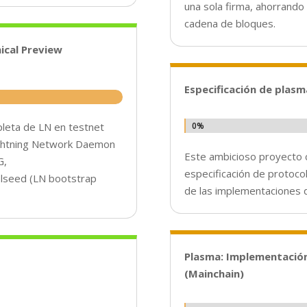
una sola firma, ahorrando 
cadena de bloques.
ical Preview
Especificación de plas
0%
0%
pleta de LN en testnet
LIghtning Network Daemon
Este ambicioso proyecto
G,
especificación de protoco
y lseed (LN bootstrap
de las implementaciones 
Plasma: Implementación 
(Mainchain)