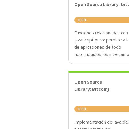
Open Source Library: bitc
100%
100%
Funciones relacionadas con
JavaScript puro: permite a 
de aplicaciones de todo
tipo (incluidos los intercam
Open Source
Library: BitcoinJ
100%
100%
Implementación de Java del
bitcoinj: bloque de