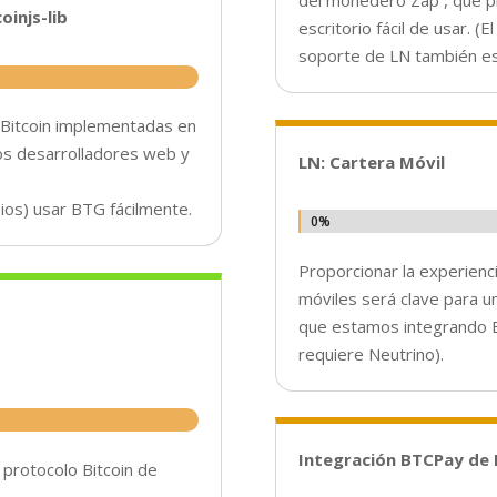
del monedero Zap , que p
oinjs-lib
escritorio fácil de usar. (El
soporte de LN también est
 Bitcoin implementadas en
los desarrolladores web y
LN: Cartera Móvil
bios) usar BTG fácilmente.
0%
0%
Proporcionar la experienc
móviles será clave para u
que estamos integrando
requiere Neutrino).
Integración BTCPay de
 protocolo Bitcoin de