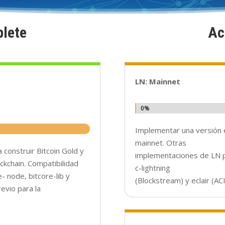
lete
Ac
LN: Mainnet
0%
0%
Implementar una versión 
mainnet. Otras
a construir Bitcoin Gold y
implementaciones de LN p
ckchain. Compatibilidad
c-lightning
 node, bitcore-lib y
(Blockstream) y eclair (A
evio para la