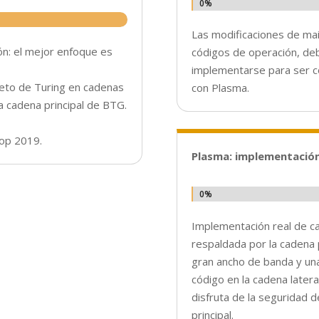
0%
0%
Las modificaciones de mai
ión: el mejor enfoque es
códigos de operación, de
implementarse para ser 
eto de Turing en cadenas
con Plasma.
a cadena principal de BTG.
top 2019.
Plasma: implementación
0%
0%
Implementación real de ca
respaldada por la cadena p
gran ancho de banda y una
código en la cadena later
disfruta de la seguridad d
principal.