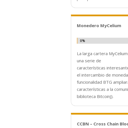
Monedero MyCelium
0%
0%
La larga cartera MyCelium
una serie de
características interesan
el intercambio de monedas
funcionalidad BTG ampliar
características a la comun
biblioteca BitcoinJ).
CCBN – Cross Chain Blo